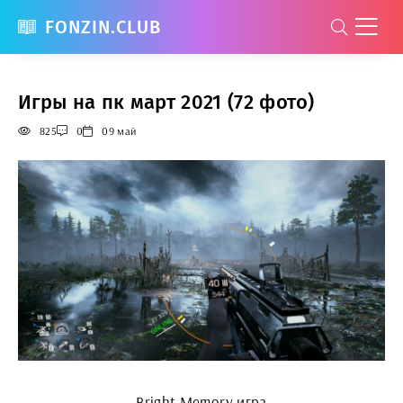
FONZIN.CLUB
Игры на пк март 2021 (72 фото)
825
0
09 май
Bright Memory игра