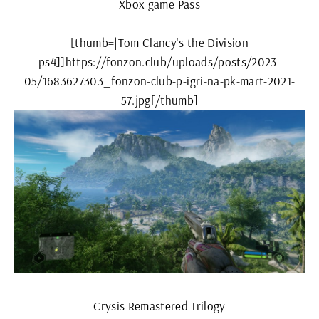
Xbox game Pass
[thumb=|Tom Clancy's the Division
ps4]]https://fonzon.club/uploads/posts/2023-
05/1683627303_fonzon-club-p-igri-na-pk-mart-2021-
57.jpg[/thumb]
Crysis Remastered Trilogy