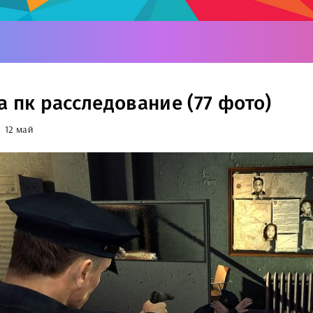
а пк расследование (77 фото)
12 май