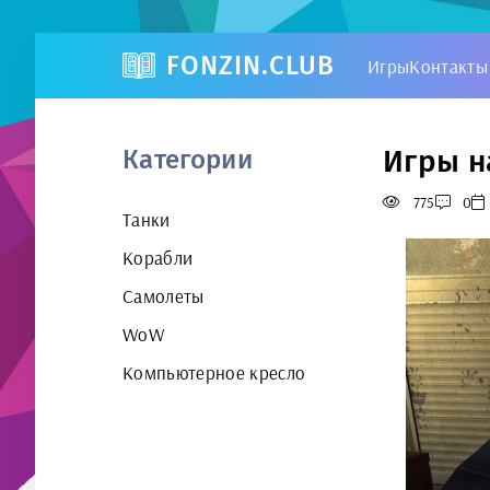
FONZIN.CLUB
Игры
Контакты
Игры н
Категории
775
0
Танки
Корабли
Самолеты
WoW
Компьютерное кресло