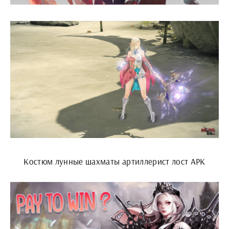
Костюм лунные шахматы артиллерист лост АРК