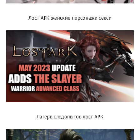
Лост АРК женские персонажи секси
Лагерь следопытов лост АРК