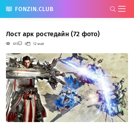
FONZIN.CLUB
Лост арк ростедайн (72 фото)
615
0
12 май