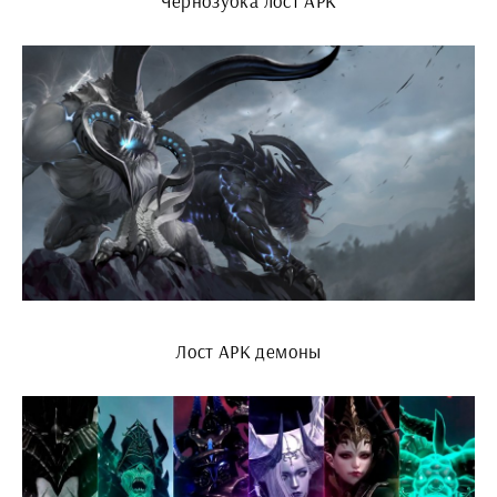
Чернозубка лост АРК
Лост АРК демоны