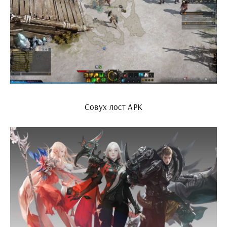
Совух лост АРК