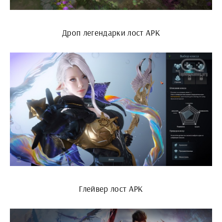
Дроп легендарки лост АРК
Глейвер лост АРК