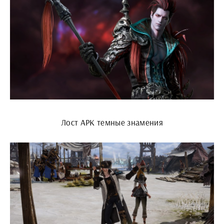
Лост АРК темные знамения