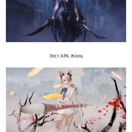
Лост АРК Жнец