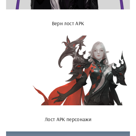
Верн лост АРК
Лост АРК персонажи