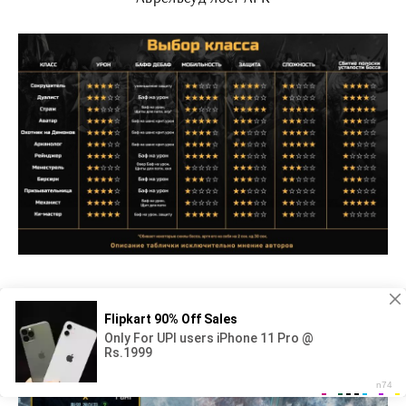
Лост АРК звания на арене