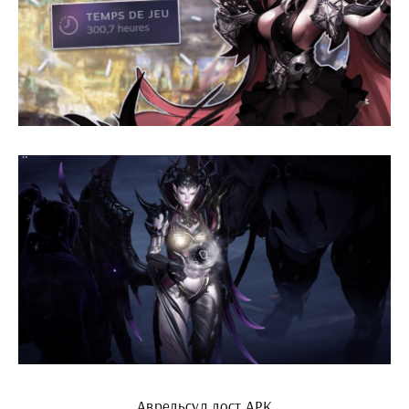
Аврельсуд лост АРК