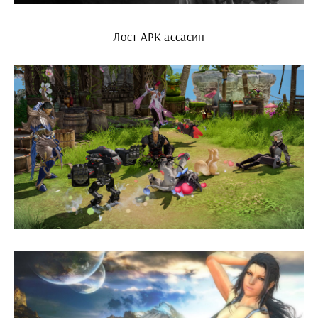
Лост АРК ассасин