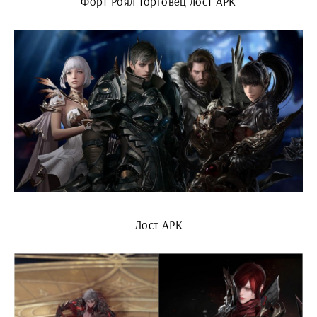
Форт Роял торговец лост АРК
Лост АРК