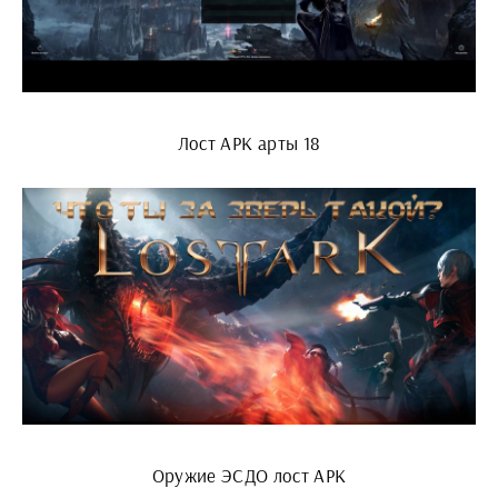
Лост АРК арты 18
Оружие ЭСДО лост АРК