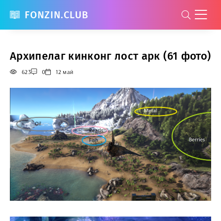
FONZIN.CLUB
Архипелаг кинконг лост арк (61 фото)
623
0
12 май