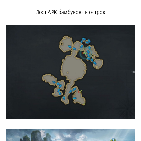
Лост АРК бамбуковый остров