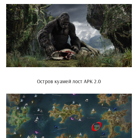
Остров куамей лост АРК 2.0