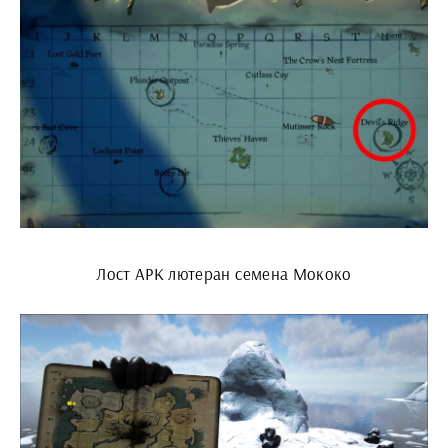
Лост АРК лютеран семена Мококо