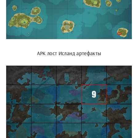
АРК лост Исланд артефакты