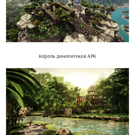
Король динопитеков АРК