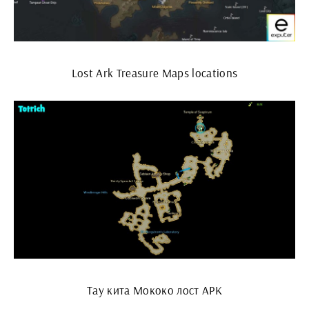
Lost Ark Treasure Maps locations
Тау кита Мококо лост АРК