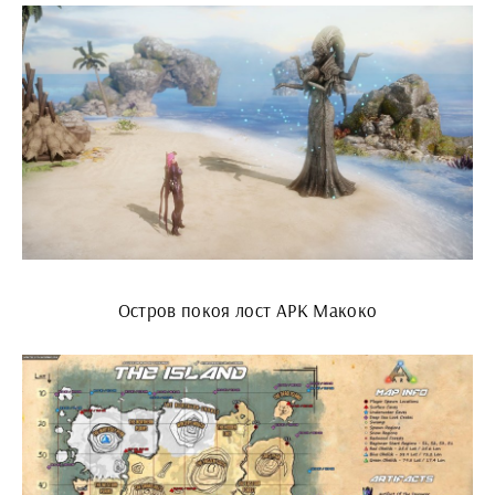
Остров покоя лост АРК Макоко