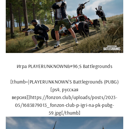
Игра PLAYERUNKNOWN&#96;S Battlegrounds
[thumb=|PLAYERUNKNOWN'S Battlegrounds (PUBG)
[ps4, русская
версия]]https://fonzon.club/uploads/posts/2023-
05/1683879013_fonzon-club-p-igri-na-pk-pubg-
59.jpg[/thumb]