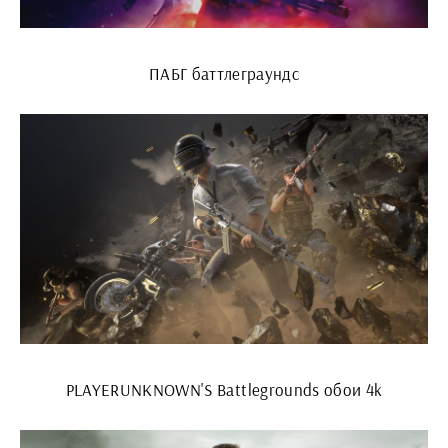
ПАБГ баттлеграундс
PLAYERUNKNOWN'S Battlegrounds обои 4k