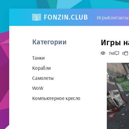
FONZIN.CLUB
Игры
Контакты
Игры н
Категории
748
0
Танки
Корабли
Самолеты
WoW
Компьютерное кресло