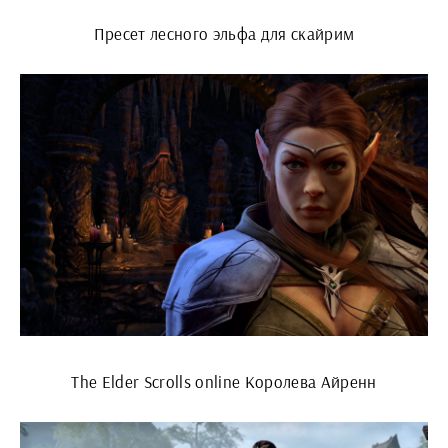
Пресет лесного эльфа для скайрим
The Elder Scrolls online Королева Айренн