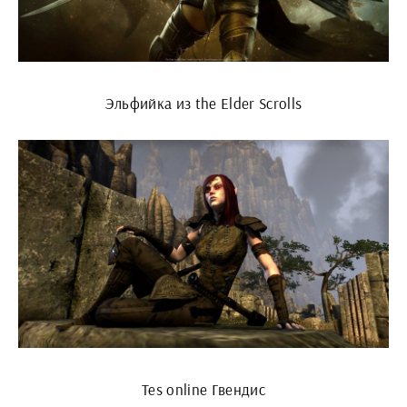
Эльфийка из the Elder Scrolls
Tes online Гвендис