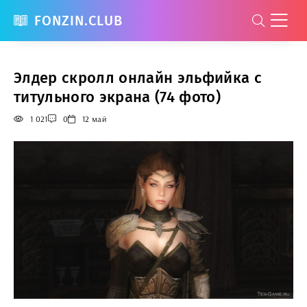
FONZIN.CLUB
Элдер скролл онлайн эльфийка с
титульного экрана (74 фото)
1 021
0
12 май