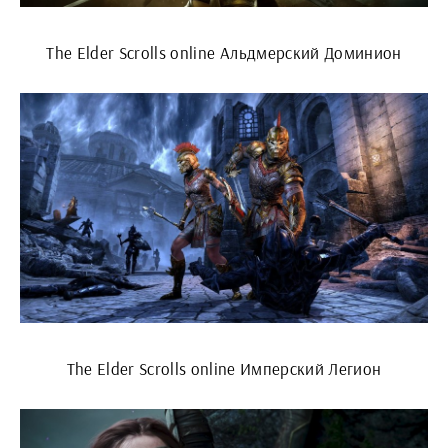
The Elder Scrolls online Альдмерский Доминион
The Elder Scrolls online Имперский Легион