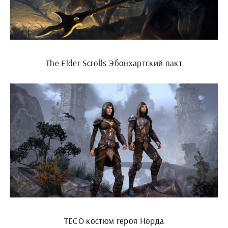
The Elder Scrolls Эбонхартский пакт
ТЕСО костюм героя Норда