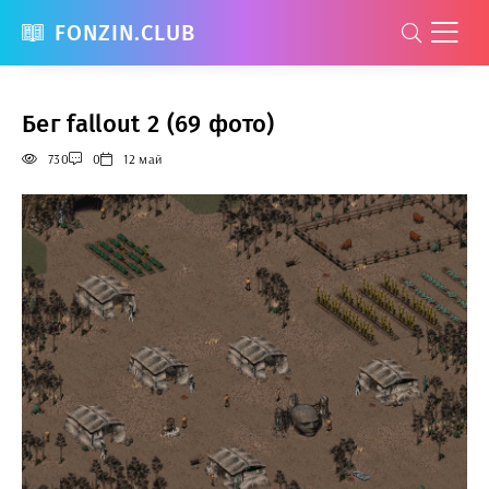
FONZIN.CLUB
Бег fallout 2 (69 фото)
730
0
12 май