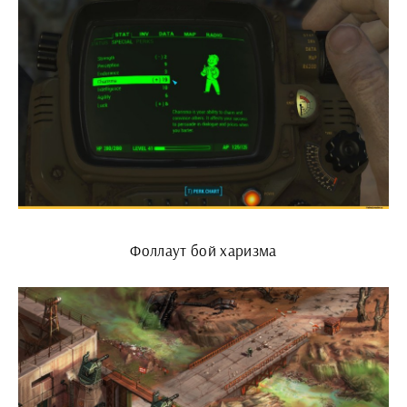
Фоллаут бой харизма