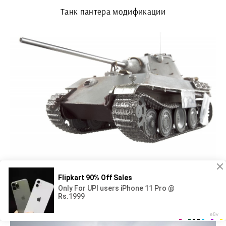
Танк пантера модификации
Е 69 танк