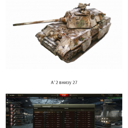
А^2 внизу 27