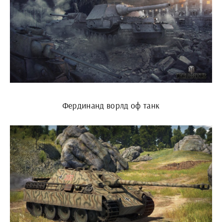
Фердинанд ворлд оф танк