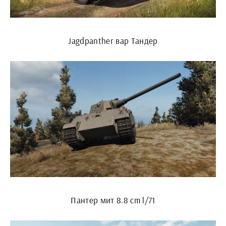
Jagdpanther вар Тандер
Пантер мит 8.8 cm l/71