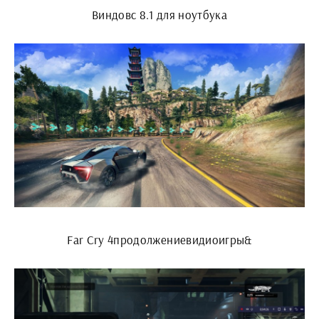
Виндовс 8.1 для ноутбука
Far Cry 4продолжениевидиоигры&