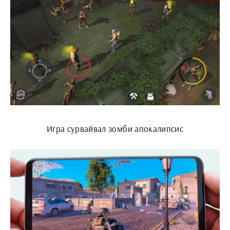
Игра сурвайвал зомби апокалипсис