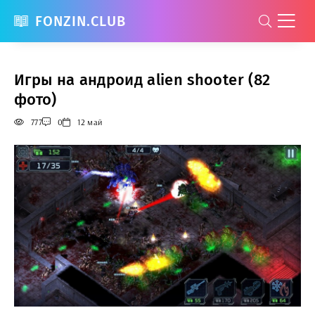
FONZIN.CLUB
Игры на андроид alien shooter (82
фото)
777
0
12 май