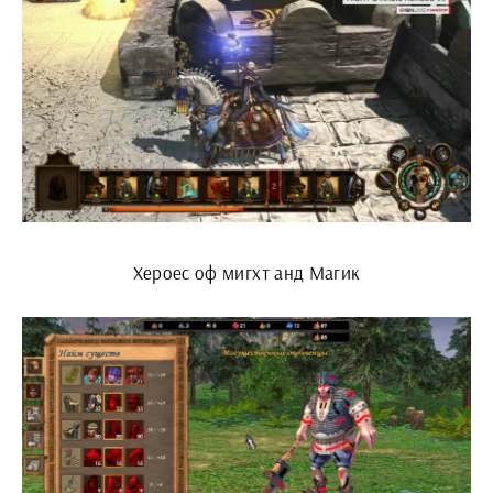
Хероес оф мигхт анд Магик