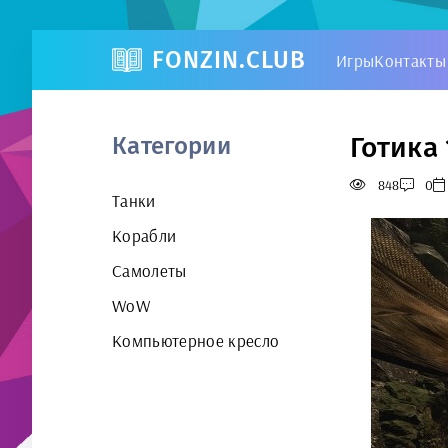
FONZIN.CLUB
Игры
Контакты
Готика 
Категории
848
0
Танки
Корабли
Самолеты
WoW
Компьютерное кресло