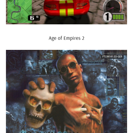
Age of Empires 2