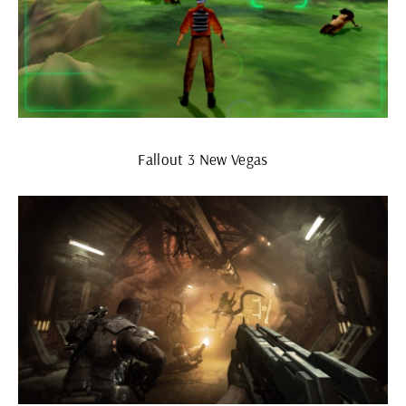
Fallout 3 New Vegas