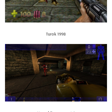
Turok 1998