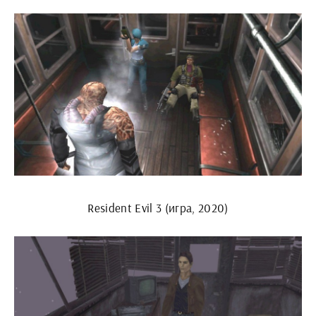
Resident Evil 3 (игра, 2020)