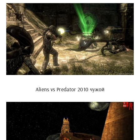
Aliens vs Predator 2010 чужой