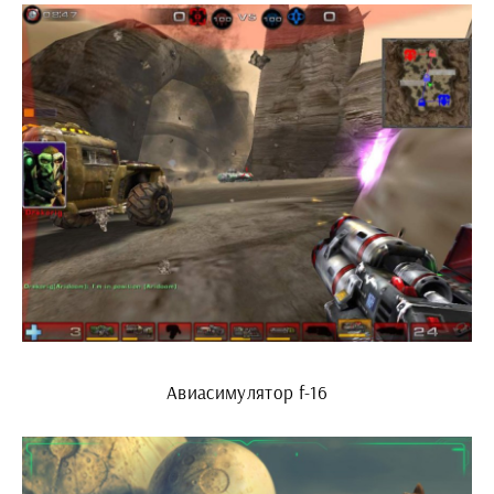
Авиасимулятор f-16