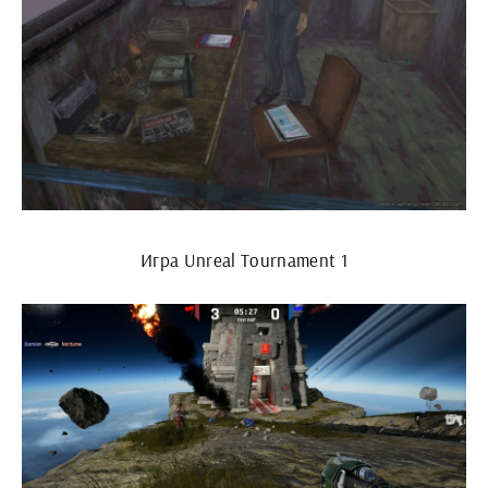
Игра Unreal Tournament 1