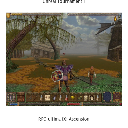
Unreal Tournament 1
RPG ultima IX: Ascension