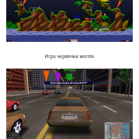
Игра червячки worms