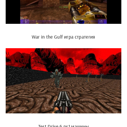
War in the Gulf игра стратегия
Test Drive 6 ps1 машины