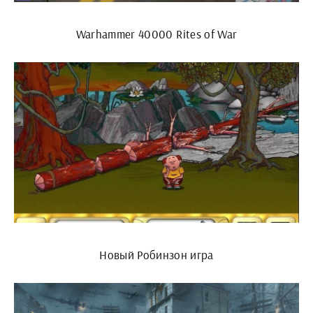
Warhammer 40000 Rites of War
Новый Робинзон игра