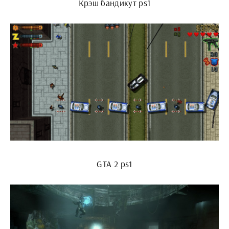
Крэш бандикут ps1
GTA 2 ps1