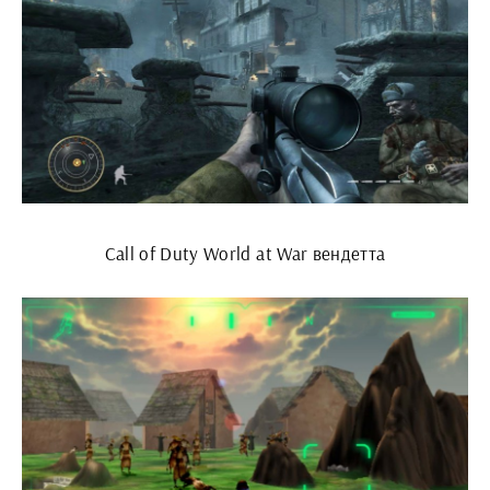
Call of Duty World at War вендетта