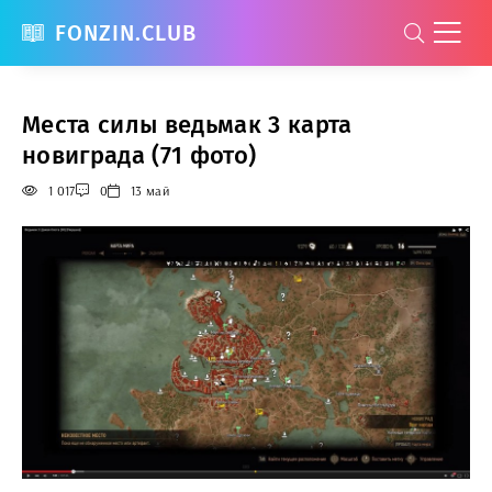
FONZIN.CLUB
Места силы ведьмак 3 карта
новиграда (71 фото)
1 017
0
13 май