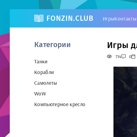
FONZIN.CLUB
Игры
Контакты
Игры д
Категории
714
0
Танки
Корабли
Самолеты
WoW
Компьютерное кресло