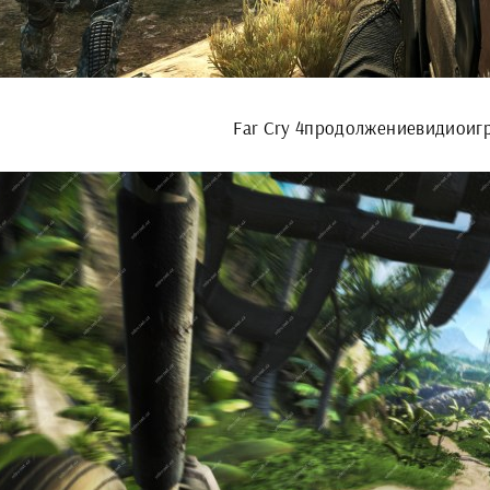
Far Cry 4продолжениевидиоиг