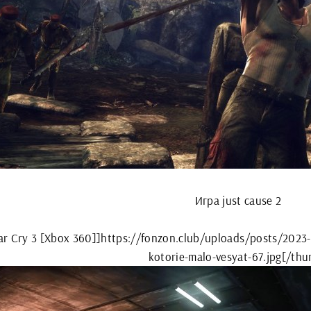
Игра just cause 2
r Cry 3 [Xbox 360]]https://fonzon.club/uploads/posts/2023-
kotorie-malo-vesyat-67.jpg[/th