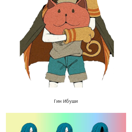
Гин Ибуши