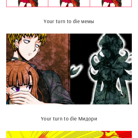
Your turn to die мемы
Your turn to die Мидори