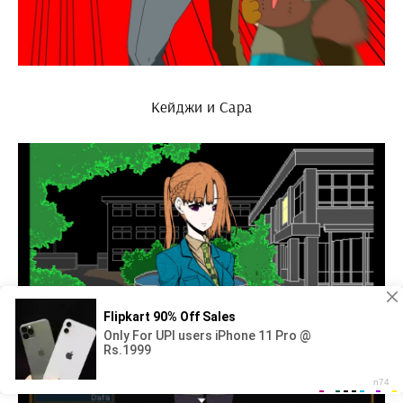
Кейджи и Сара