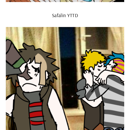
Safalin YTTD