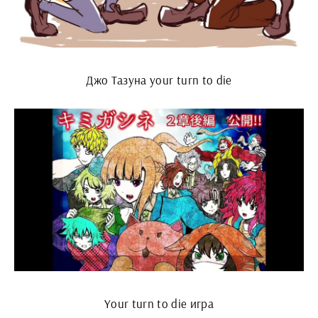
Джо Тазуна your turn to die
Your turn to die игра