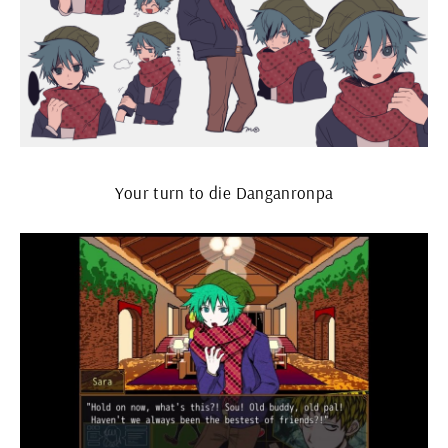
Your turn to die Danganronpa