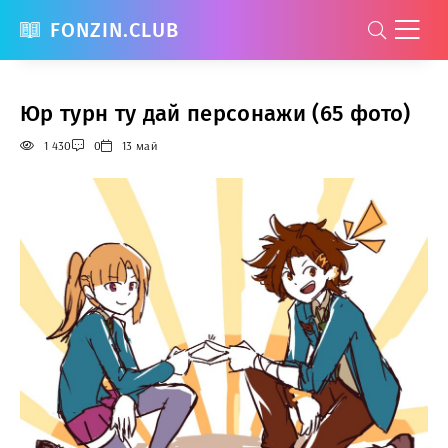
FONZIN.CLUB
Юр турн ту дай персонажи (65 фото)
1 430
0
13 май