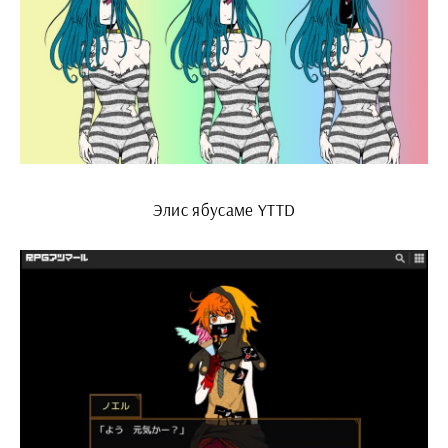
Элис ябусаме YTTD