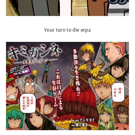
Your turn to die игра