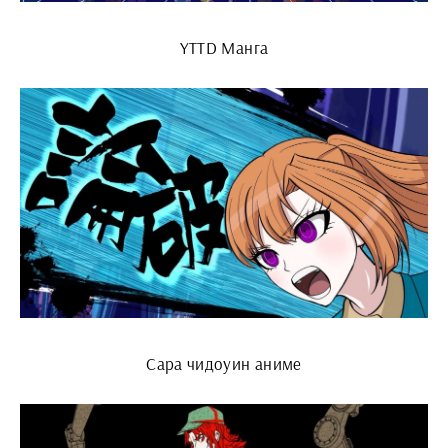
YTTD Манга
Сара чидоуин аниме