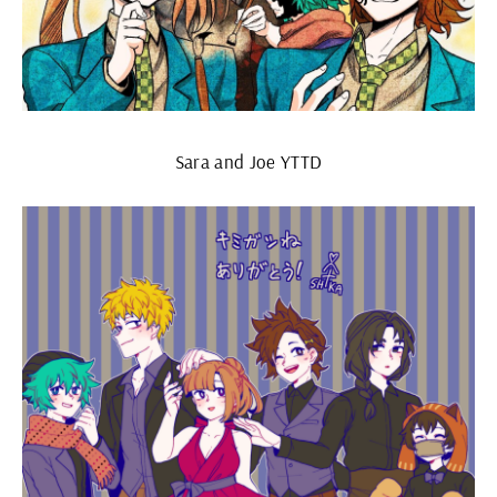
Sara and Joe YTTD