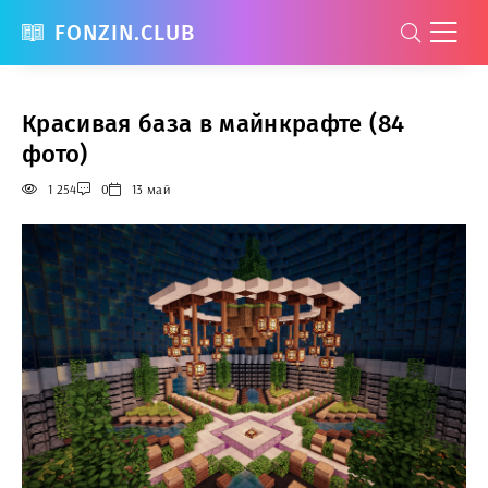
FONZIN.CLUB
Красивая база в майнкрафте (84
фото)
1 254
0
13 май