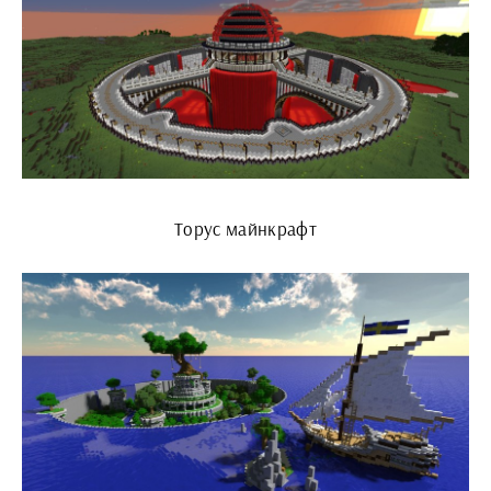
Торус майнкрафт