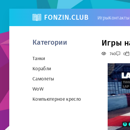
FONZIN.CLUB
Игры
Контакты
Игры н
Категории
740
0
Танки
Корабли
Самолеты
WoW
Компьютерное кресло