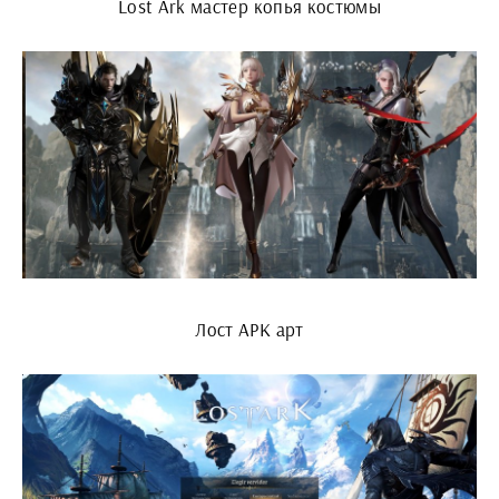
Lost Ark мастер копья костюмы
Лост АРК арт