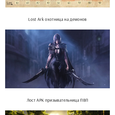
Lost Ark охотница на демонов
Лост АРК призывательница ПВП