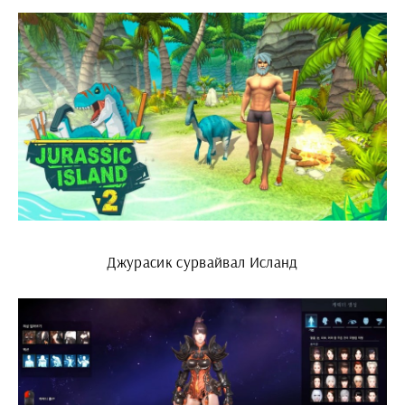
Джурасик сурвайвал Исланд