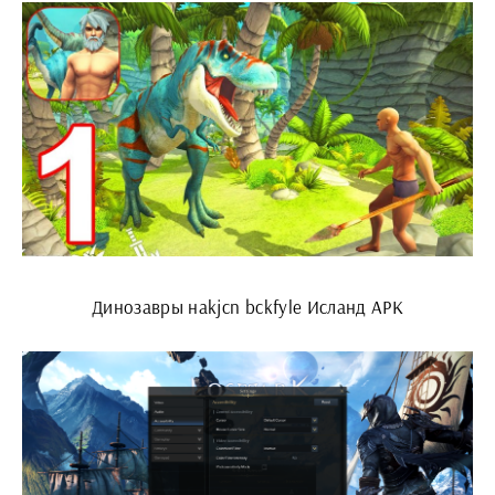
Динозавры наkjcn bckfylе Исланд АРК