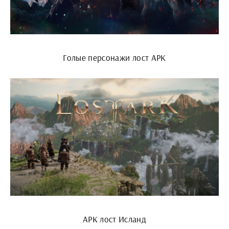
Голые персонажи лост АРК
АРК лост Исланд