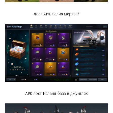
Лост АРК Селия мертва?
АРК лост Исланд база в джунглях