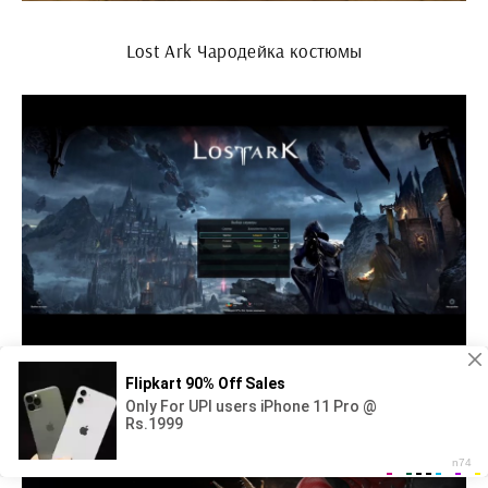
Lost Ark Чародейка костюмы
Лост АРК клоун