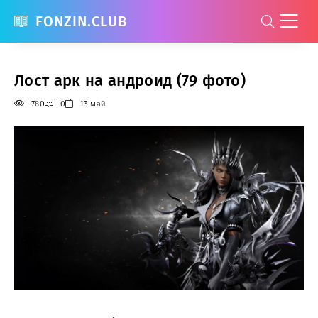
FONZIN.CLUB
Лост арк на андроид (79 фото)
780
0
13 май