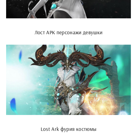
Лост АРК персонажи девушки
Lost Ark фурия костюмы