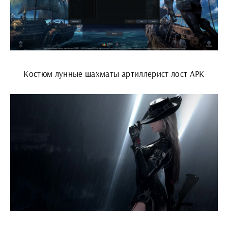
Костюм лунные шахматы артиллерист лост АРК