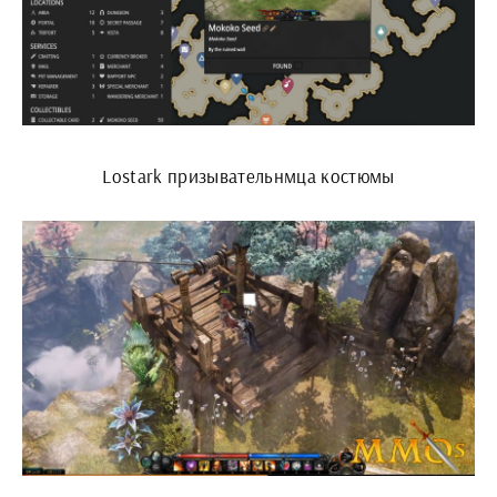
Lostark призывательнмца костюмы