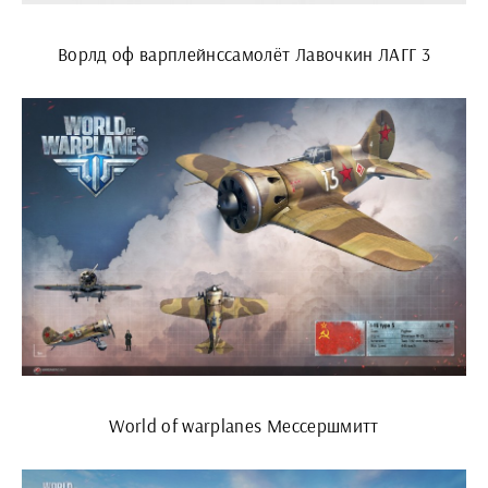
Ворлд оф варплейнссамолёт Лавочкин ЛАГГ 3
World of warplanes Мессершмитт