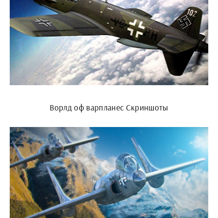
Ворлд оф варпланес Скриншоты