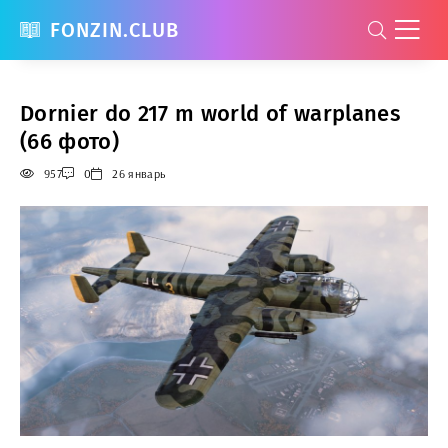
FONZIN.CLUB
Dornier do 217 m world of warplanes
(66 фото)
957
0
26 январь