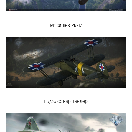
Мясищев РБ-17
L3/33 cc вар Тандер