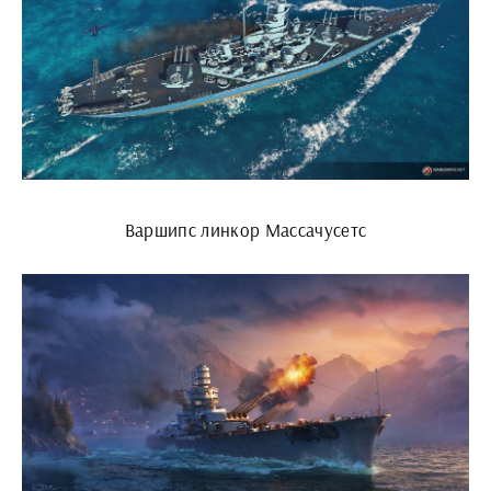
Варшипс линкор Массачусетс