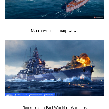
Массачусетс линкор wows
Линкор Jean Bart World of Warships