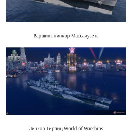
Варшипс линкор Массачусетс
Линкор Тирпиц World of Warships