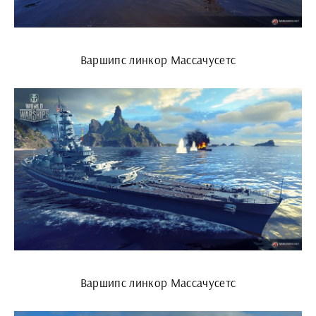
Варшипс линкор Массачусетс
Варшипс линкор Массачусетс