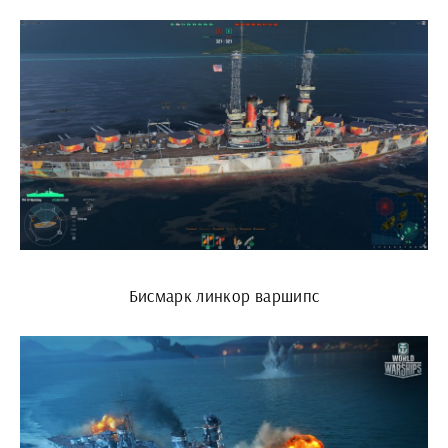
Бисмарк линкор варшипс