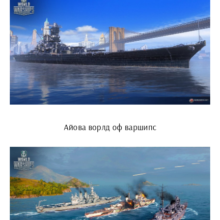
Айова ворлд оф варшипс