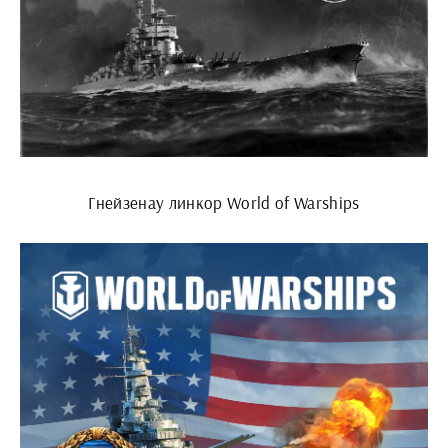
Гнейзенау линкор World of Warships