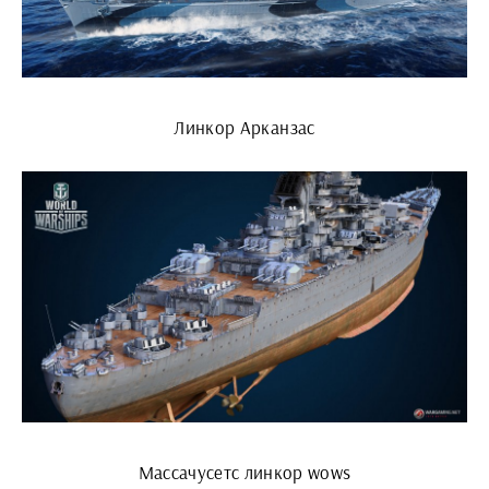
Линкор Арканзас
Массачусетс линкор wows