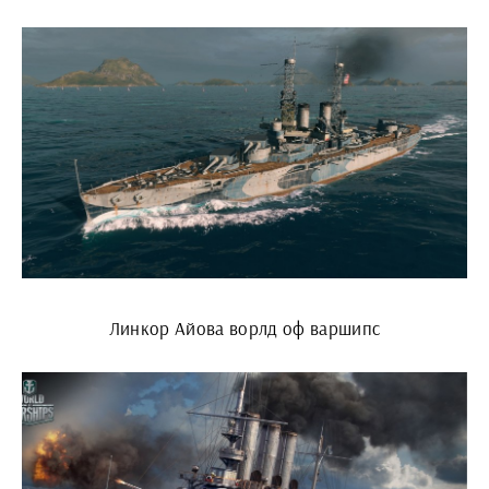
Линкор Айова ворлд оф варшипс