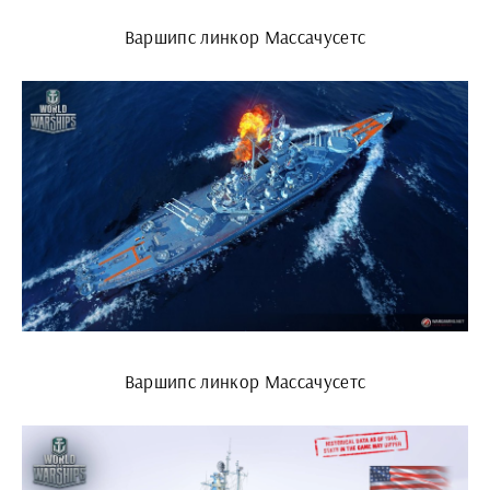
Варшипс линкор Массачусетс
Варшипс линкор Массачусетс