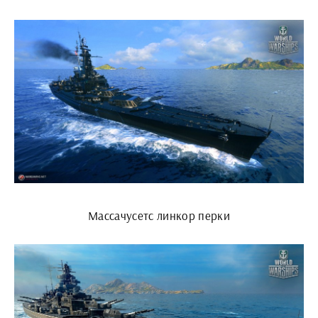
Массачусетс линкор перки