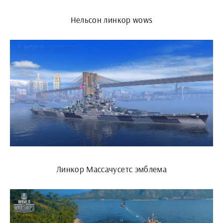
Нельсон линкор wows
Линкор Массачусетс эмблема