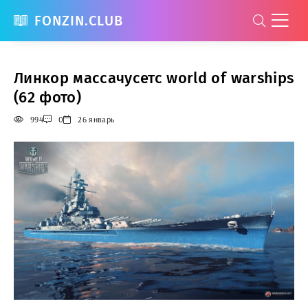
FONZIN.CLUB
Линкор массачусетс world of warships
(62 фото)
994
0
26 январь