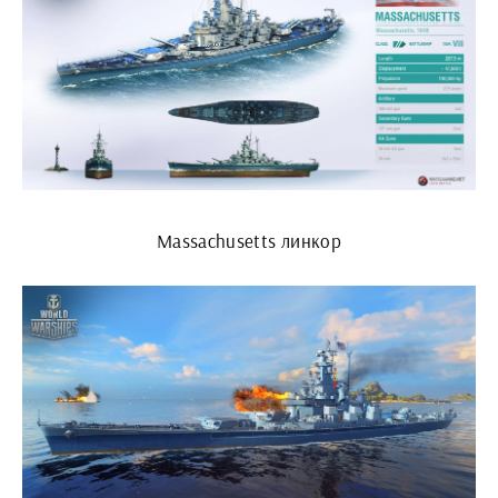
Massachusetts линкор