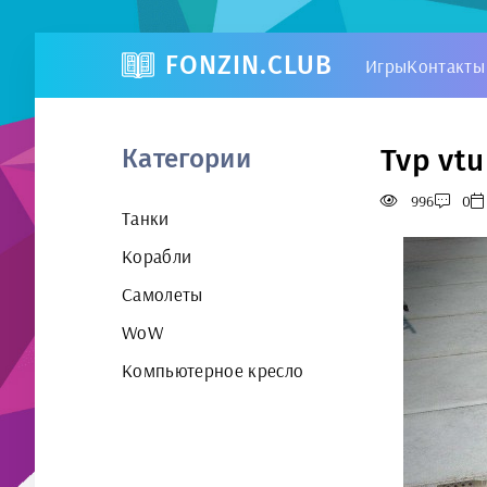
FONZIN.CLUB
Игры
Контакты
Tvp vtu
Категории
996
0
Танки
Корабли
Самолеты
WoW
Компьютерное кресло