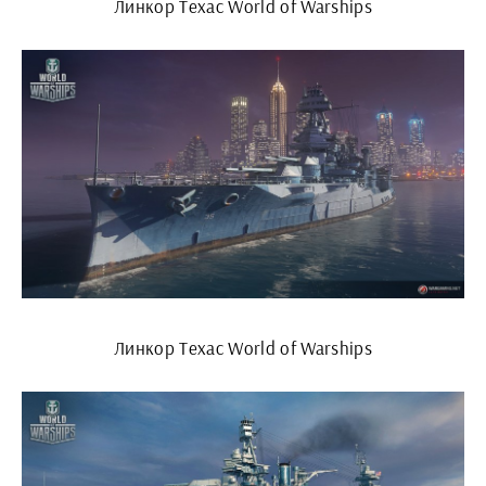
Линкор Техас World of Warships
Линкор Техас World of Warships