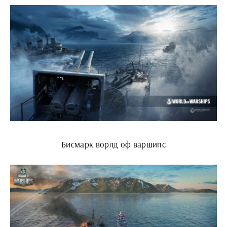
Бисмарк ворлд оф варшипс