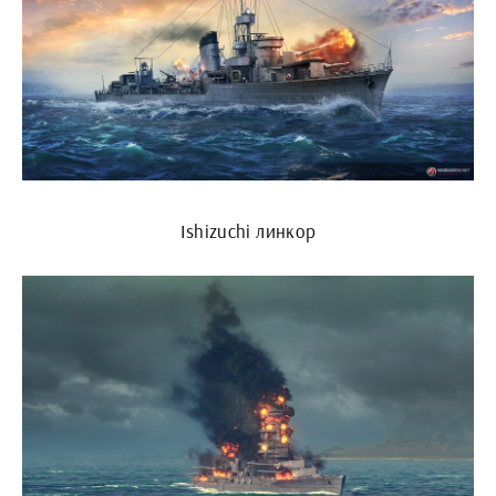
Ishizuchi линкор