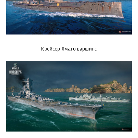
Крейсер Ямато варшипс