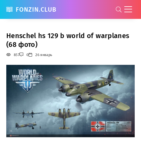
FONZIN.CLUB
Henschel hs 129 b world of warplanes
(68 фото)
857
0
26 январь