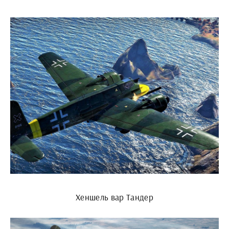
Хеншель вар Тандер