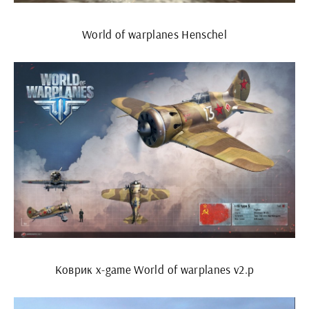
World of warplanes Henschel
Коврик x-game World of warplanes v2.p