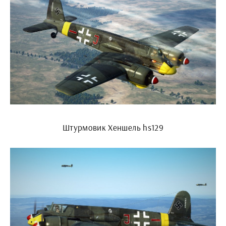
Штурмовик Хеншель hs129