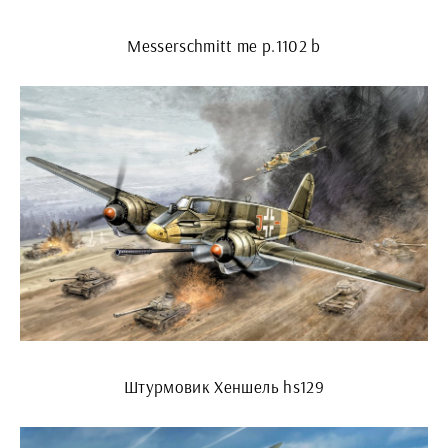
Messerschmitt me p.1102 b
Штурмовик Хеншель hs129