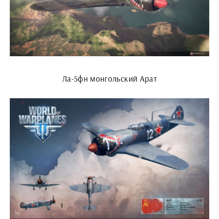
Ла-5фн монгольский Арат