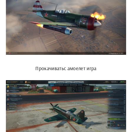
Прокачиватьс амоелет игра