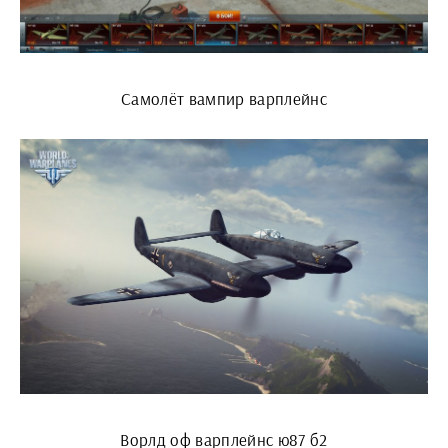
Самолёт вампир варплейнс
Ворлд оф варплейнс ю87 б2