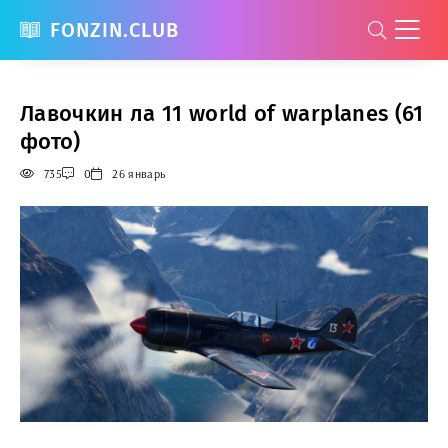
FONZIN.CLUB
Лавочкин ла 11 world of warplanes (61
фото)
735
0
26 январь