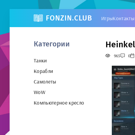
FONZIN.CLUB
Игры
Контакты
Heinkel
Категории
965
0
Танки
Корабли
Самолеты
WoW
Компьютерное кресло