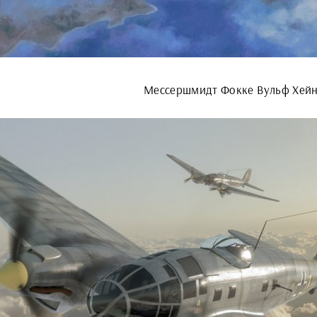
Мессершмидт Фокке Вульф Хейн