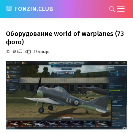
FONZIN.CLUB
Оборудование world of warplanes (73
фото)
858
0
26 январь