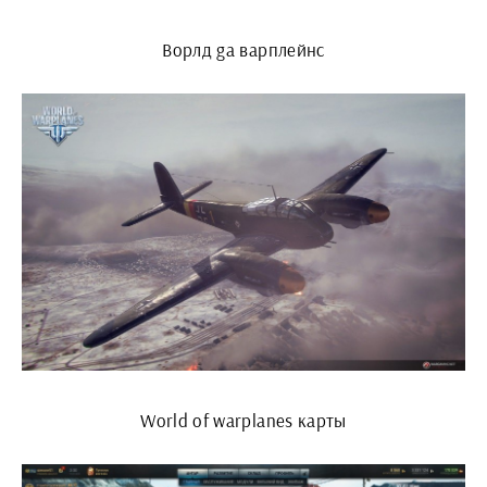
Ворлд ga варплейнс
World of warplanes карты