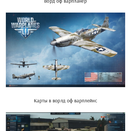
Ворд оф варпланер
Карты в ворлд оф варплейнс