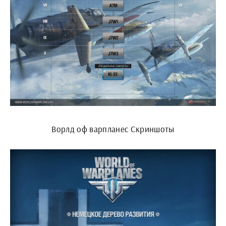
Ворлд оф варпланес Скриншоты