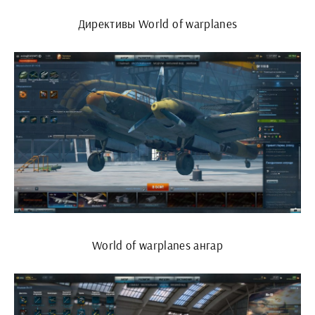
Директивы World of warplanes
World of warplanes ангар