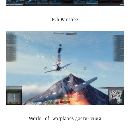
F2h Banshee
World_of_warplanes достижения