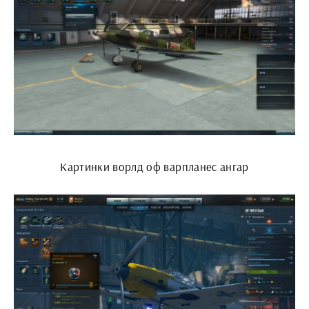
Картинки ворлд оф варпланес ангар