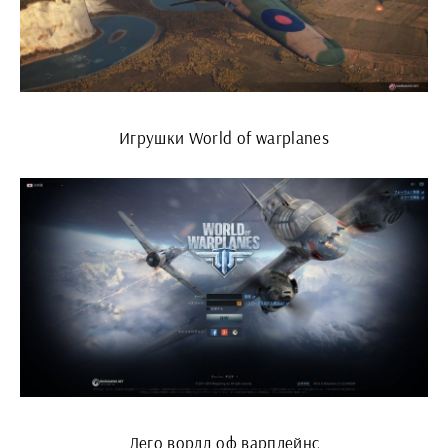
Игрушки World of warplanes
Лего ворлд оф варплейнс