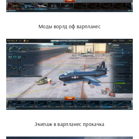
Моды ворлд оф варпланес
Экипаж в варпланес прокачка