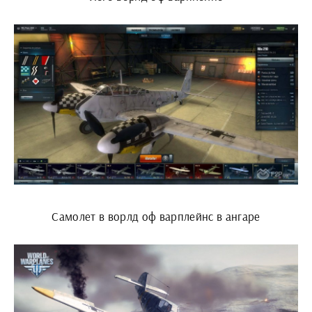
Самолет в ворлд оф варплейнс в ангаре