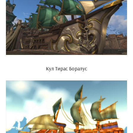
Кул Тирас Боралус