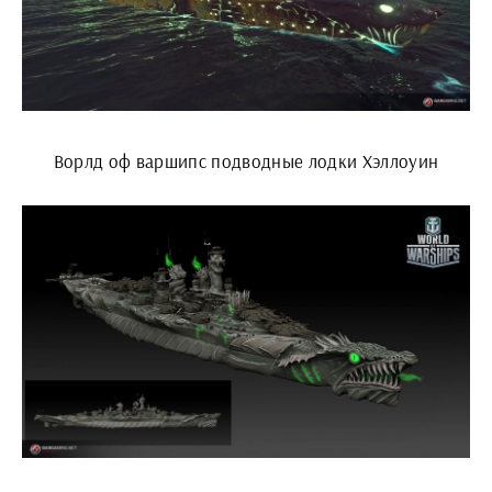
Ворлд оф варшипс подводные лодки Хэллоуин