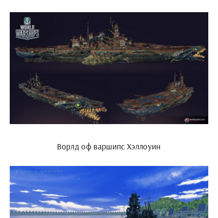
Ворлд оф варшипс Хэллоуин