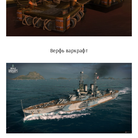
Верфь варкрафт