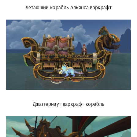
Летающий корабль Альянса варкрафт
Джаггернаут варкрафт корабль