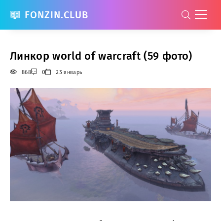
FONZIN.CLUB
Линкор world of warcraft (59 фото)
868
0
23 январь