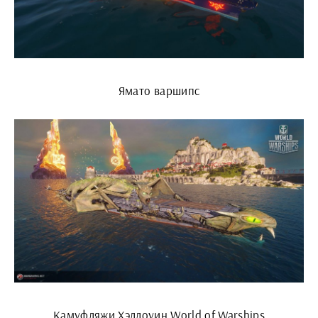
Ямато варшипс
Камуфляжи Хэллоуин World of Warships