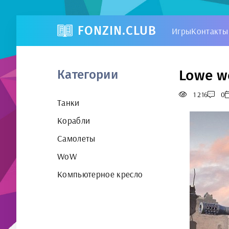
FONZIN.CLUB
Игры
Контакты
Lowe wo
Категории
1 216
0
Танки
Корабли
Самолеты
WoW
Компьютерное кресло