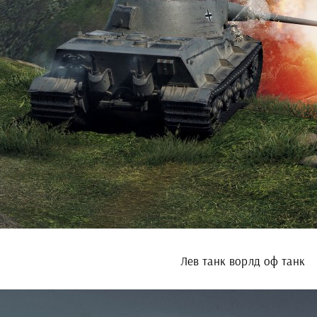
Лев танк ворлд оф танк