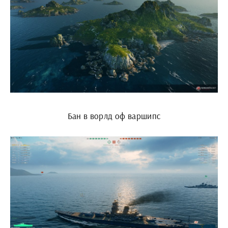
Бан в ворлд оф варшипс