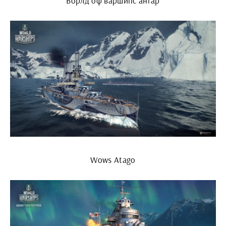
Ворлд оф варшипс ангар
Wows Atago