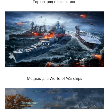
Торт ворлд оф варшипс
Модпак для World of Warships