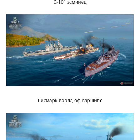
G-101 эсминец
Бисмарк ворлд оф варшипс