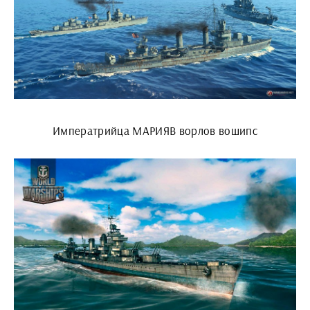
Императрийца МАРИЯВ ворлов вошипс