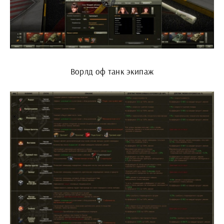
Ворлд оф танк экипаж