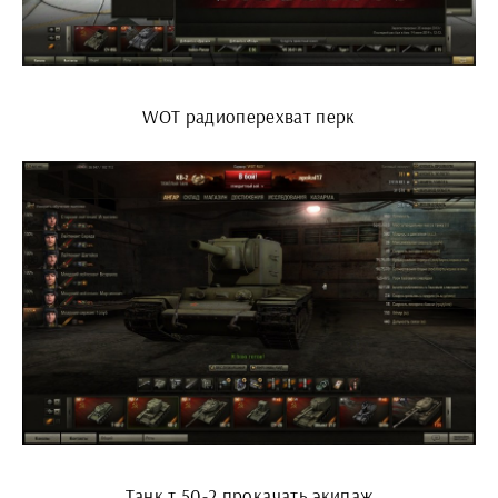
WOT радиоперехват перк
Танк т 50-2 прокачать экипаж