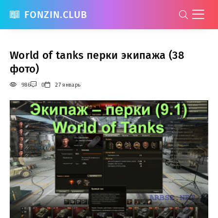
FONZIN.CLUB
World of tanks перки экипажа (38
фото)
986
0
27 январь