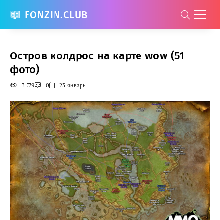
FONZIN.CLUB
Остров колдрос на карте wow (51
фото)
3 779
0
23 январь