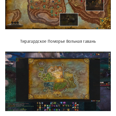
Тирагардское Поморье Вольная гавань