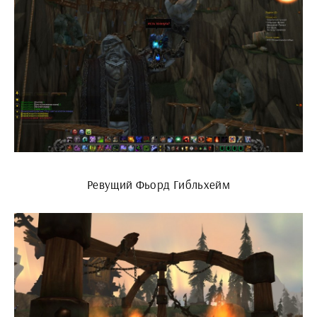
Ревущий Фьорд Гибльхейм