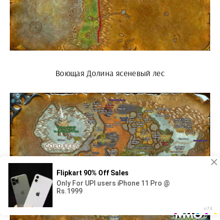
Воющая Долина ясеневый лес