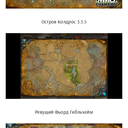
Остров Колдрос 3.3.5
Ревущий Фьорд Гибльхейм