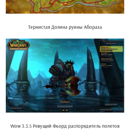
Тернистая Долина руины Абораза
Wow 3.3.5 Ревущий Фьорд распорядитель полетов