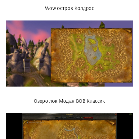
Wow остров Колдрос
Озеро лок Модан ВОВ Классик