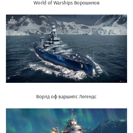
World of Warships Ворошилов
Ворлд оф варшипс Легендс