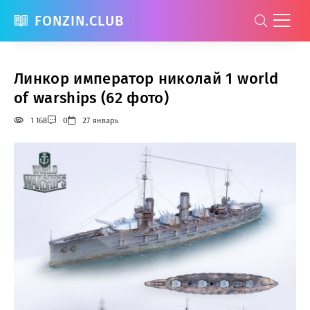
FONZIN.CLUB
Линкор император николай 1 world
of warships (62 фото)
1 168
0
27 январь