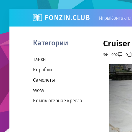
FONZIN.CLUB
Игры
Контакты
Cruiser
Категории
902
0
Танки
Корабли
Самолеты
WoW
Компьютерное кресло