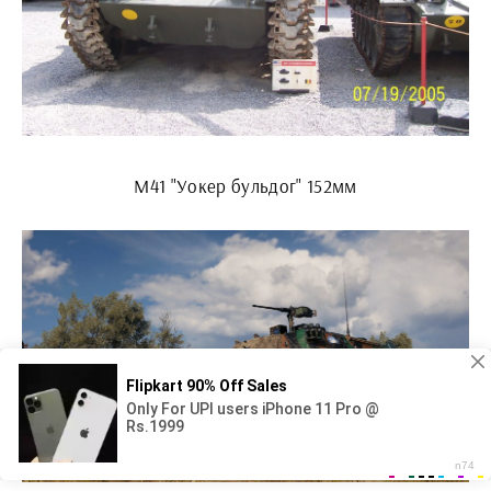
М41 "Уокер бульдог" 152мм