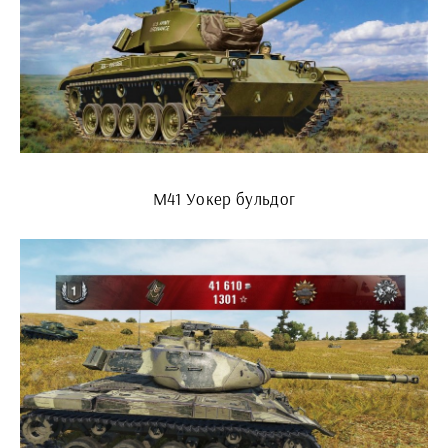
М41 Уокер бульдог