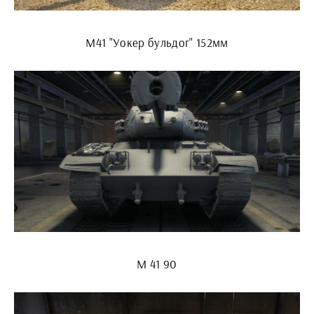
М41 "Уокер бульдог" 152мм
M 41 90