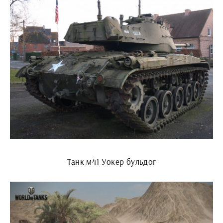
Танк м41 Уокер бульдог