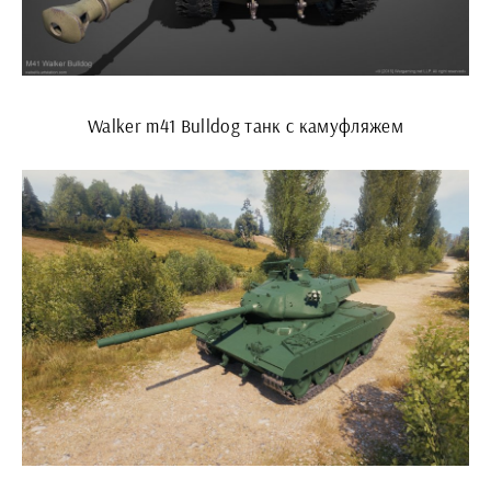
Walker m41 Bulldog танк с камуфляжем