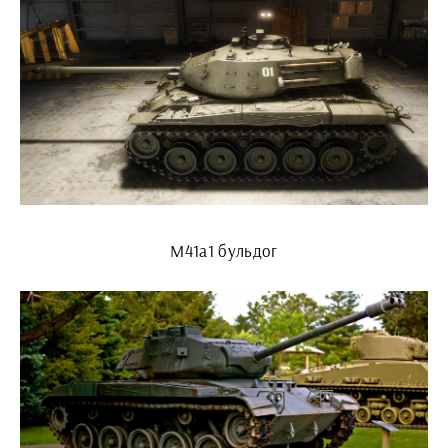
М41а1 бульдог