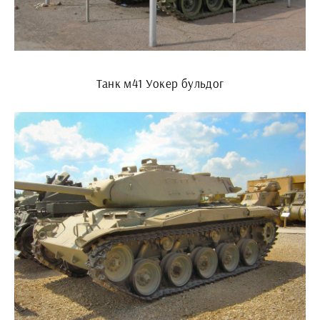
Танк м41 Уокер бульдог