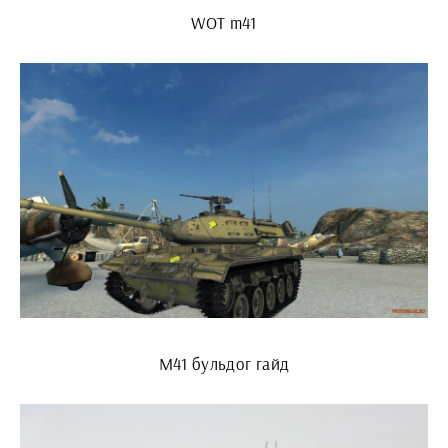
WOT m41
М41 бульдог гайд