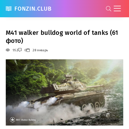
FONZIN.CLUB
M41 walker bulldog world of tanks (61
фото)
952
0
28 январь