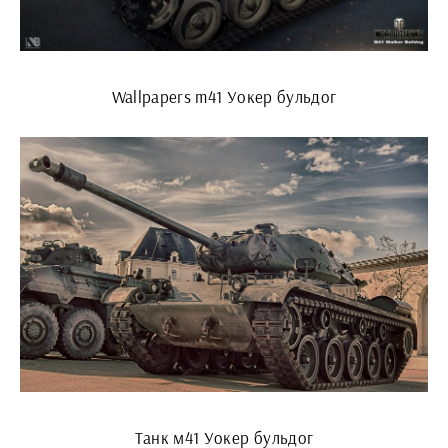
Wallpapers m41 Уокер бульдог
Танк м41 Уокер бульдог