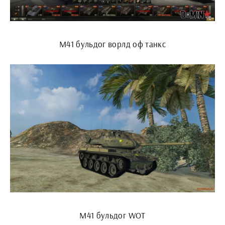
М41 бульдог ворлд оф танкс
М41 бульдог WOT