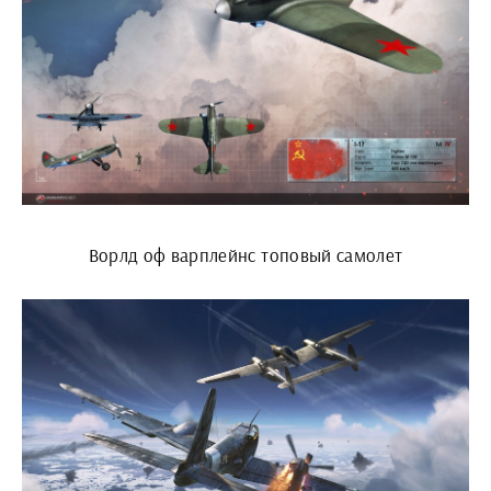
Ворлд оф варплейнс топовый самолет