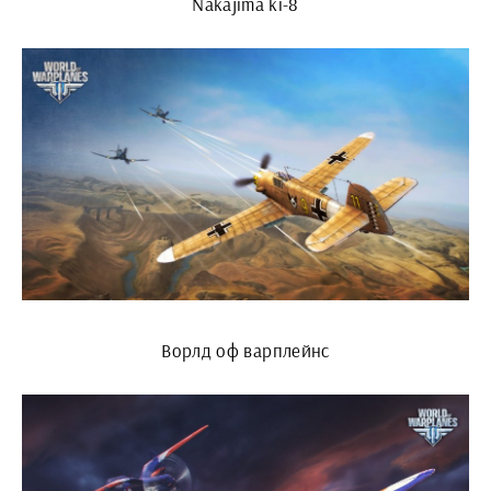
Nakajima ki-8
Ворлд оф варплейнс