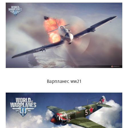
Варпланес ww21