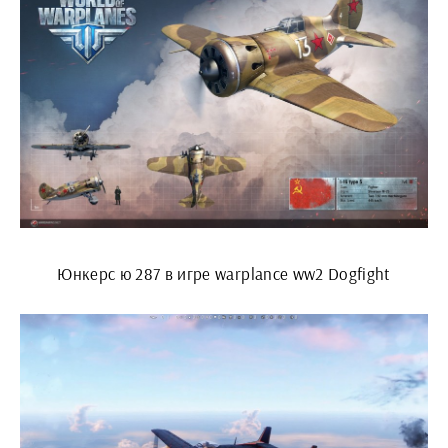
Юнкерс ю 287 в игре warplance ww2 Dogfight