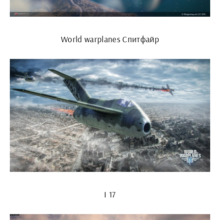
World warplanes Спитфайр
I 17