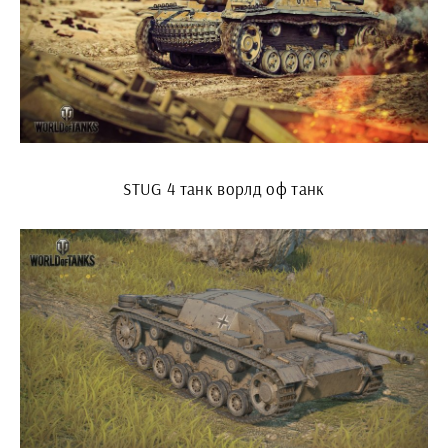
STUG 4 танк ворлд оф танк