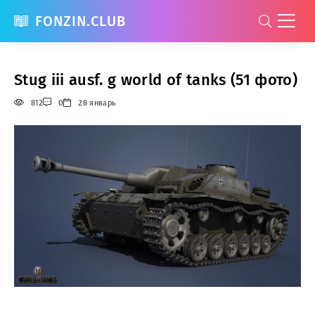
FONZIN.CLUB
Stug iii ausf. g world of tanks (51 фото)
812
0
28 январь