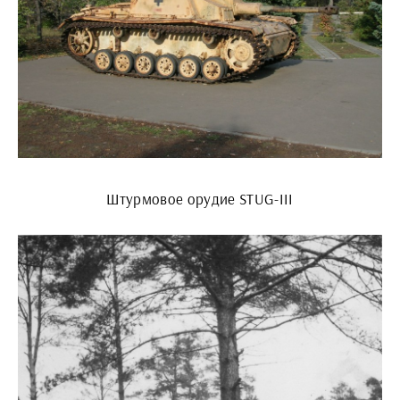
Штурмовое орудие STUG-III