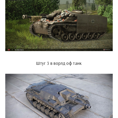
Штуг 3 в ворлд оф танк