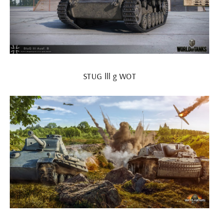
STUG lll g WOT