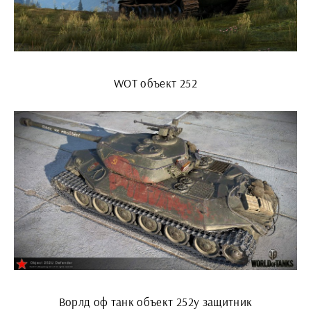
WOT объект 252
Ворлд оф танк объект 252у защитник