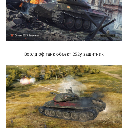
Ворлд оф танк объект 252у защитник