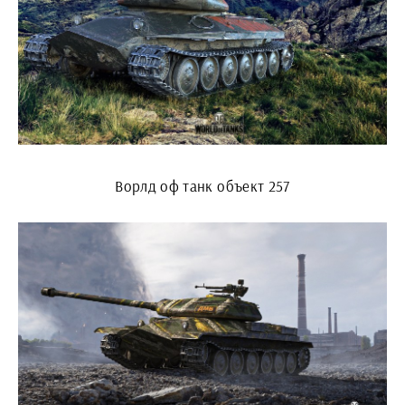
Ворлд оф танк объект 257