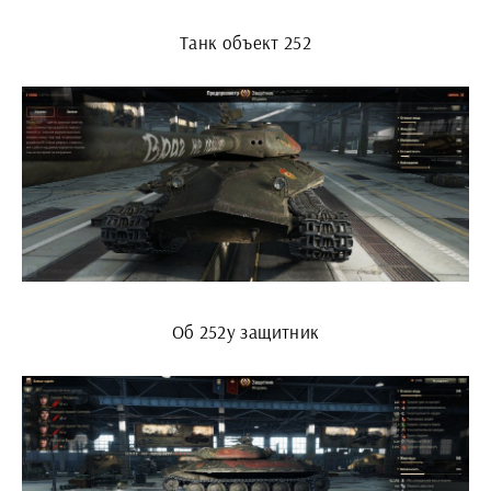
Танк объект 252
Об 252у защитник