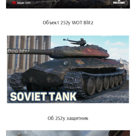
Объект 252у WOT Blitz
Об 252у защитник