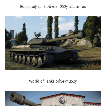
Ворлд оф танк объект 252у защитник
World of Tanks объект 252у