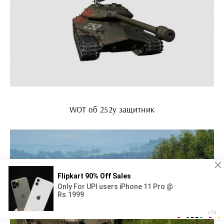
WOT об 252у защитник