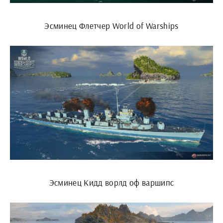
Эсминец Флетчер World of Warships
Эсминец Кидд ворлд оф варшипс