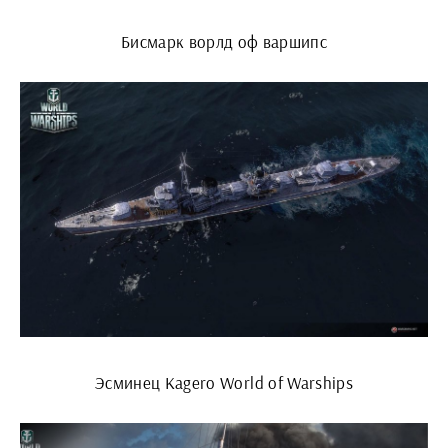
Бисмарк ворлд оф варшипс
Эсминец Kagero World of Warships