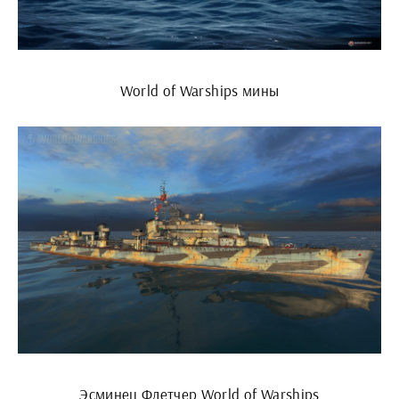
World of Warships мины
Эсминец Флетчер World of Warships