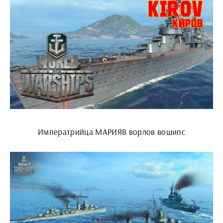
Императрийца МАРИЯВ ворлов вошипс