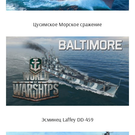
Цусимское Морское сражение
Эсминец Laffey DD-459