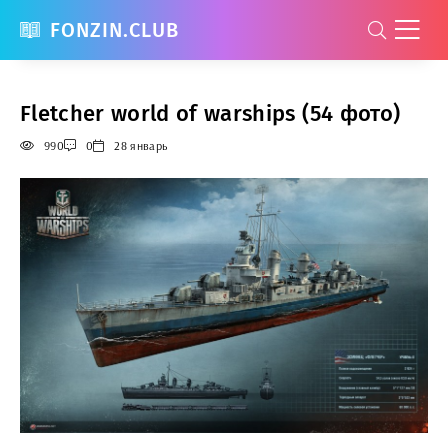
FONZIN.CLUB
Fletcher world of warships (54 фото)
990
0
28 январь