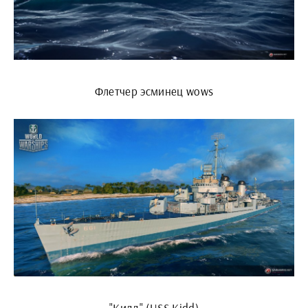
Флетчер эсминец wows
"Кидд" (USS Kidd)