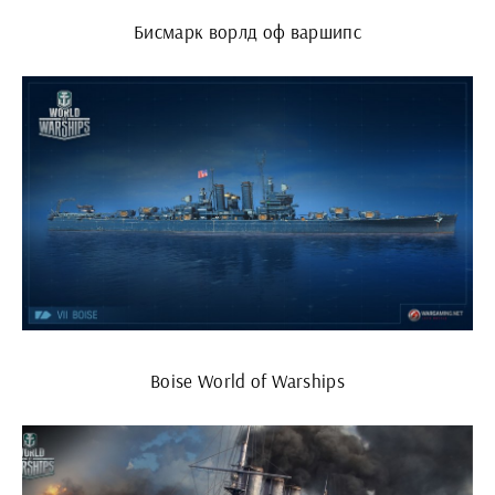
Бисмарк ворлд оф варшипс
Boise World of Warships