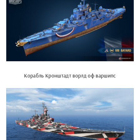
Корабль Кронштадт ворлд оф варшипс