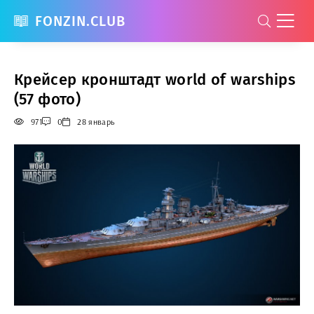
FONZIN.CLUB
Крейсер кронштадт world of warships
(57 фото)
971
0
28 январь