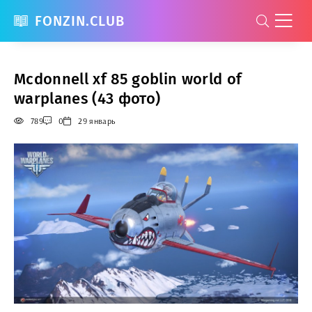
FONZIN.CLUB
Mcdonnell xf 85 goblin world of
warplanes (43 фото)
789
0
29 январь