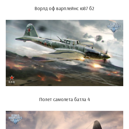
Ворлд оф варплейнс ю87 б2
Полет самолета батла 4