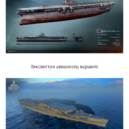
Лексингтон авианосец варшипс