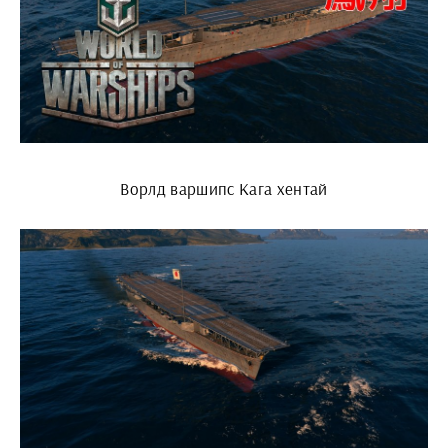
Ворлд варшипс Кага хентай