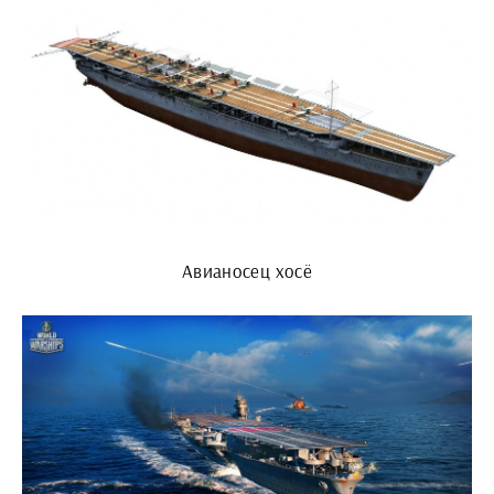
Авианосец хосё