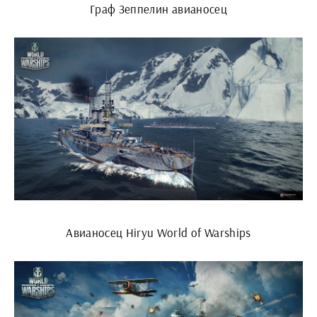
Граф Зеппелин авианосец
Авианосец Hiryu World of Warships