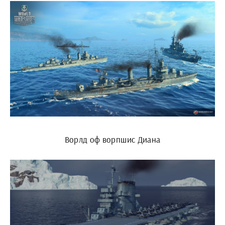
Ворлд оф ворпшис Диана