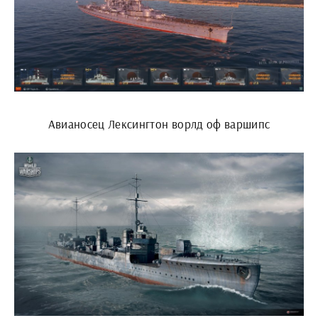
Авианосец Лексингтон ворлд оф варшипс