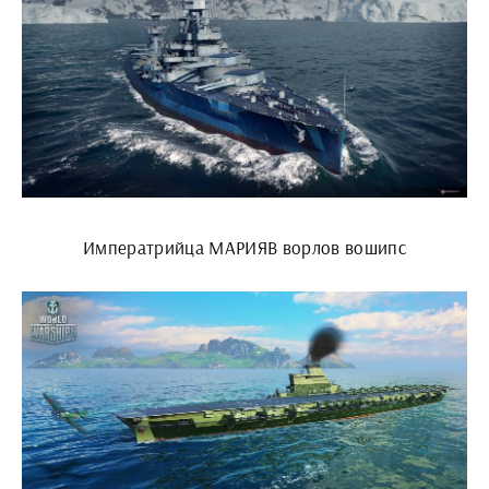
Императрийца МАРИЯВ ворлов вошипс