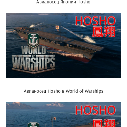
Авианосец Японии Hosho
Авианосец Hosho в World of Warships