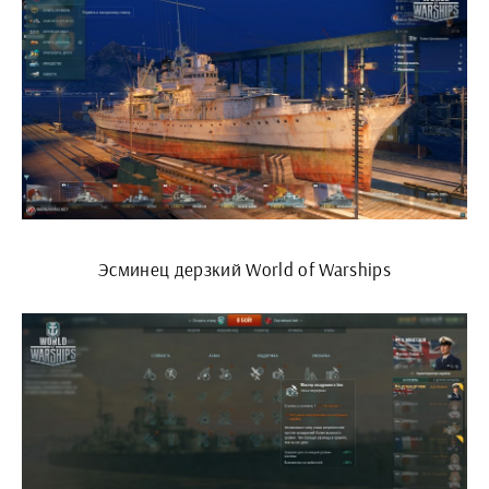
Эсминец дерзкий World of Warships