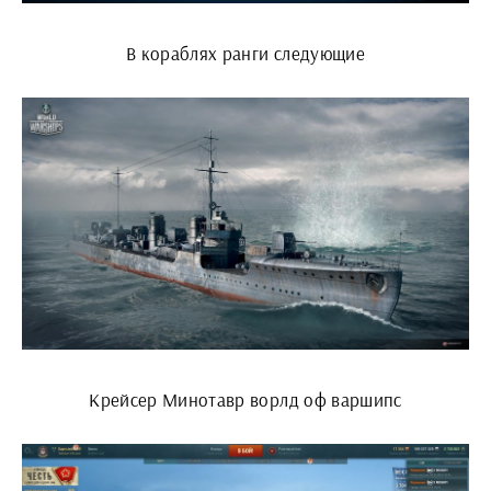
В кораблях ранги следующие
Крейсер Минотавр ворлд оф варшипс