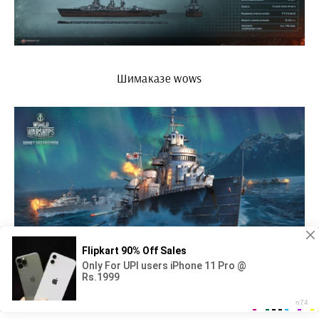
Шимаказе wows
Ворлд оф варшипс Легендс