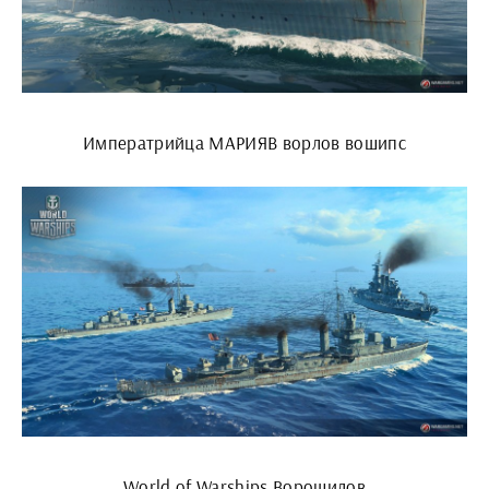
Императрийца МАРИЯВ ворлов вошипс
World of Warships Ворошилов