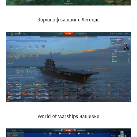
Ворлд оф варшипс Легендс
World of Warships нашивки