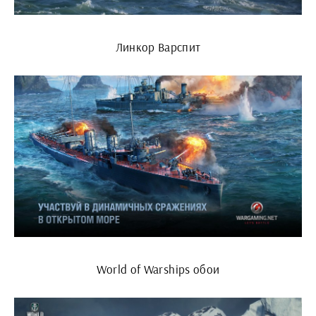
Линкор Варспит
World of Warships обои