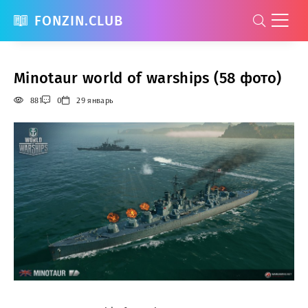
FONZIN.CLUB
Minotaur world of warships (58 фото)
881
0
29 январь