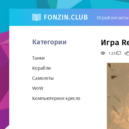
FONZIN.CLUB
Игры
Контакты
Игра R
Категории
1 251
0
Танки
Корабли
Самолеты
WoW
Компьютерное кресло