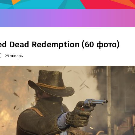
ed Dead Redemption (60 фото)
29 январь