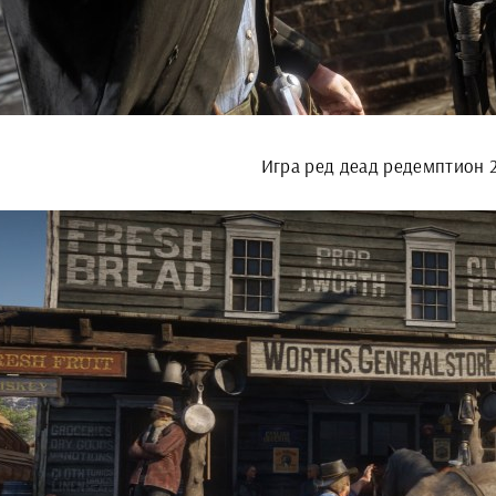
Игра ред деад редемптион 