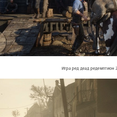
Игра ред деад редемптион 