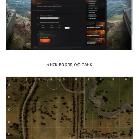
Энск ворлд оф танк