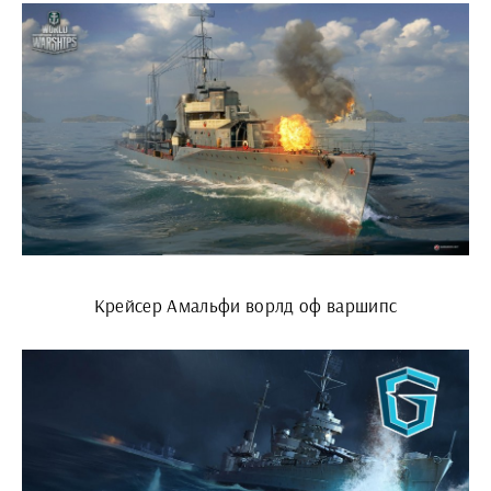
Крейсер Амальфи ворлд оф варшипс