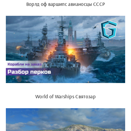
Ворлд оф варшипс авианосцы СССР
World of Warships Святозар