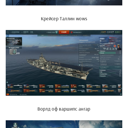
Крейсер Таллин wows
Ворлд оф варшипс ангар