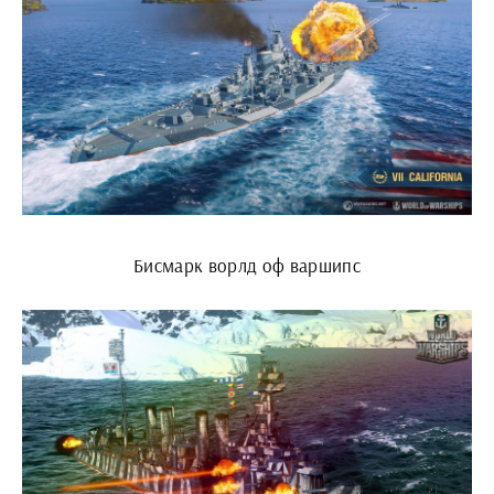
Бисмарк ворлд оф варшипс