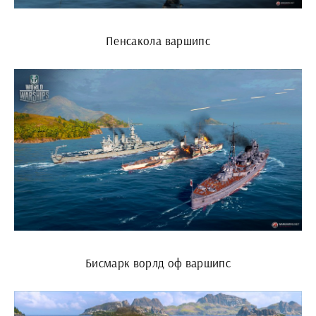
Пенсакола варшипс
Бисмарк ворлд оф варшипс