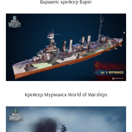
Варшипс крейсер Варяг
Крейсер Мурманск World of Warships