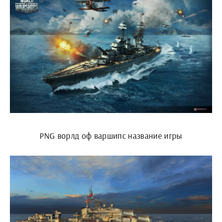
PNG ворлд оф варшипс название игры