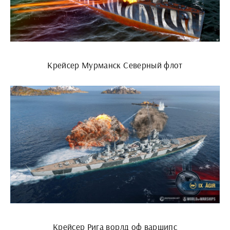
Крейсер Мурманск Северный флот
Крейсер Рига ворлд оф варшипс