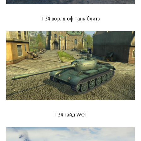
Т 34 ворлд оф танк блитз
Т-34 гайд WOT