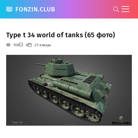
FONZIN.CLUB
Type t 34 world of tanks (65 фото)
910
0
23 январь