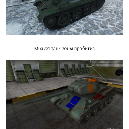
М6а2е1 танк зоны пробития