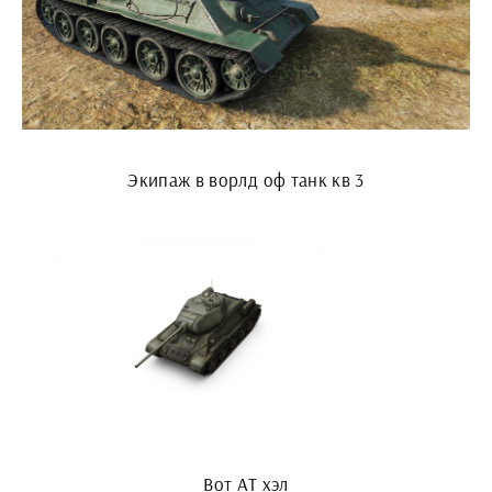
Экипаж в ворлд оф танк кв 3
Вот АТ хэл