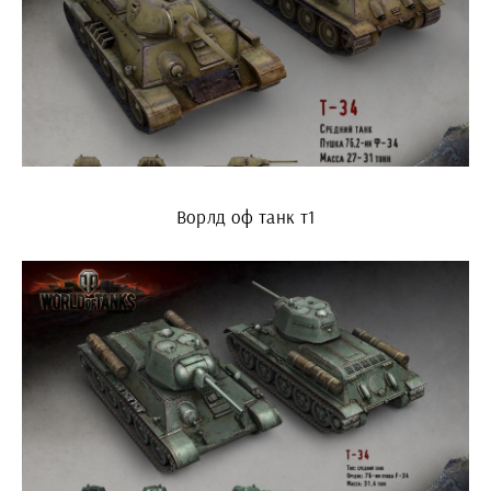
Ворлд оф танк т1