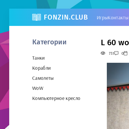
FONZIN.CLUB
Игры
Контакты
L 60 wo
Категории
731
0
Танки
Корабли
Самолеты
WoW
Компьютерное кресло